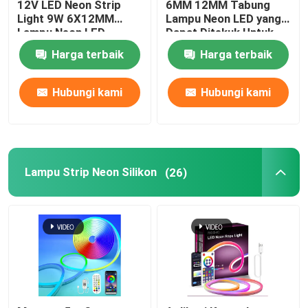
12V LED Neon Strip
6MM 12MM Tabung
Light 9W 6X12MM
Lampu Neon LED yang
Lampu Neon LED
Dapat Ditekuk Untuk
Lampu pencuci dinding LED
Fleksibel Silikon Murni
Dekorasi Interior
Harga terbaik
Harga terbaik
Di bawah Pencahayaan LED Shelf
Hubungi kami
Hubungi kami
Rel Lampu Track LED
profil aluminium yang dipimpin
Lampu Strip Neon Silikon
(26)
dipimpin lampu gantung linier
Panel Akrilik LGP
Lampu Bawah Tanah LED