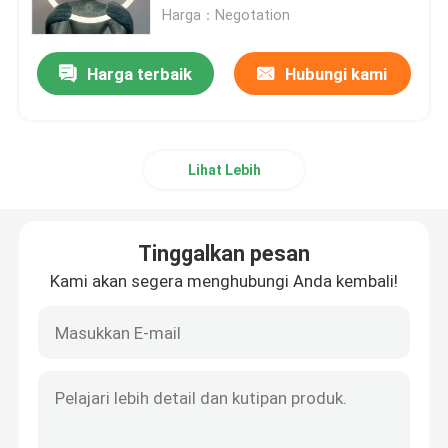
Harga：Negotation
Tentang kita
Harga terbaik
Hubungi kami
Wisata pabrik
Lihat Lebih
Kontrol kualitas
Hubungi kami
Tinggalkan pesan
Kami akan segera menghubungi Anda kembali!
Berita
Quote request suatu
Lampu Strip Neon LED