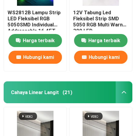
WS2812B Lampu Strip
12V Tabung Led
LED Fleksibel RGB
Fleksibel Strip SMD
5050SMD Individual
5050 RGB Multi Warna
Addressable 16.4FT
300 LED
60Pixels/M 300Pixels
Harga terbaik
Harga terbaik
PCB Hitam Penuh
Warna
Hubungi kami
Hubungi kami
Cahaya Linear Langit
(21)