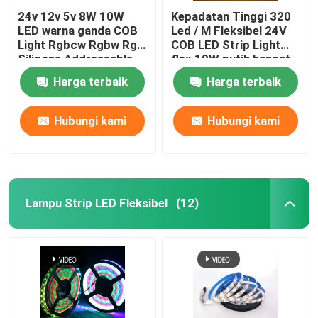
24v 12v 5v 8W 10W
Kepadatan Tinggi 320
LED warna ganda COB
Led / M Fleksibel 24V
Light Rgbcw Rgbw Rgb
COB LED Strip Light
Silicone Addressable
flex 10W putih hangat
Harga terbaik
Harga terbaik
Hubungi kami
Hubungi kami
Lampu Strip LED Fleksibel
(12)