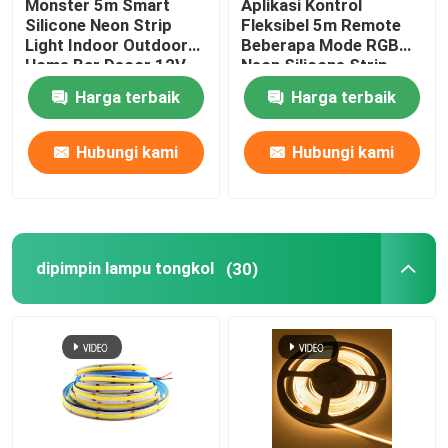
Monster 5m Smart
Aplikasi Kontrol
Silicone Neon Strip
Fleksibel 5m Remote
Catu Daya Modul LED
Light Indoor Outdoor
Beberapa Mode RGB
Home Bar Decor 12V
Neon Silicone Strip
Harga terbaik
Harga terbaik
Aksesori Sensor LED
Hubungi kami
Hubungi kami
LED Neon Strip Light di luar ruangan
dipimpin lampu tongkol
(30)