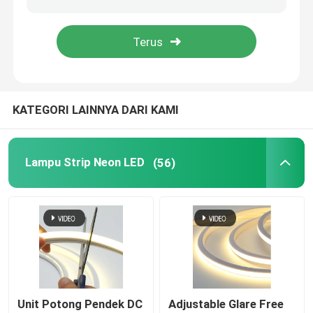
Lampu Strip Fleksibel Neon
Lampu Strip Neon Silikon
KATEGORI LAINNYA DARI KAMI
dipimpin lampu tongkol
Lampu Strip Neon LED
(56)
Lampu Strip LED Fleksibel
Cahaya Linear Langit
Di Bawah Lampu Strip LED Kabinet
Lampu Perhiasan LED
Unit Potong Pendek DC
Adjustable Glare Free