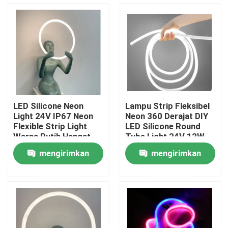
Tentang kita
Wisata pabrik
Kontrol kualitas
LED Silicone Neon
Lampu Strip Fleksibel
Light 24V IP67 Neon
Neon 360 Derajat DIY
Hubungi kami
Flexible Strip Light
LED Silicone Round
Warna Putih Hangat
Tube Light 24V 12W
IP67
mengirimkan
mengirimkan
Berita
permintaan
permintaan
Quote request suatu
Lampu Strip Neon LED