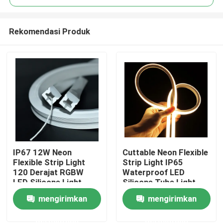
Rekomendasi Produk
IP67 12W Neon
Cuttable Neon Flexible
Rumah
Flexible Strip Light
Strip Light IP65
120 Derajat RGBW
Waterproof LED
LED Silicone Light
Silicone Tube Light
Produk
24v
mengirimkan
mengirimkan
permintaan
permintaan
Video