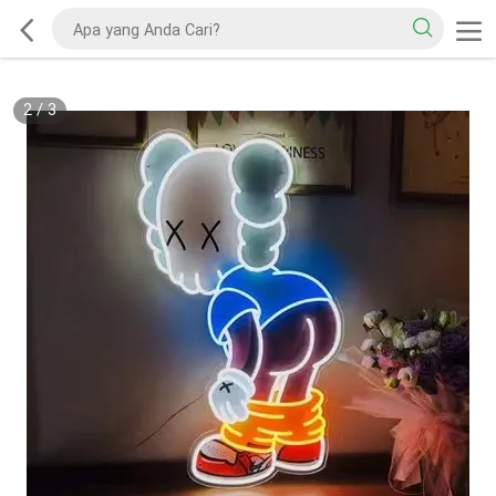
2
/
3