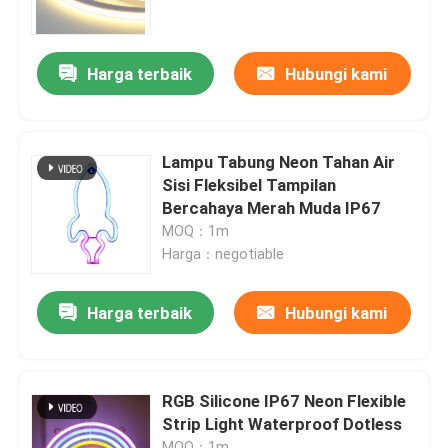
Tentang kita
Harga terbaik
Hubungi kami
Wisata pabrik
Lampu Tabung Neon Tahan Air
Kontrol kualitas
Sisi Fleksibel Tampilan
Bercahaya Merah Muda IP67
MOQ：1m
Hubungi kami
Harga：negotiable
Berita
Harga terbaik
Hubungi kami
Quote request suatu
RGB Silicone IP67 Neon Flexible
Strip Light Waterproof Dotless
Lampu Strip Neon LED
MOQ：1m