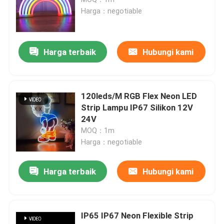
Harga：negotiable
Lampu Strip Fleksibel Neon
Harga terbaik
Hubungi kami
Lampu Strip Neon Silikon
dipimpin lampu tongkol
120leds/M RGB Flex Neon LED
Strip Lampu IP67 Silikon 12V
24V
Lampu Strip LED Fleksibel
MOQ：1m
Harga：negotiable
Cahaya Linear Langit
Harga terbaik
Hubungi kami
Di Bawah Lampu Strip LED Kabinet
IP65 IP67 Neon Flexible Strip
Lampu Perhiasan LED