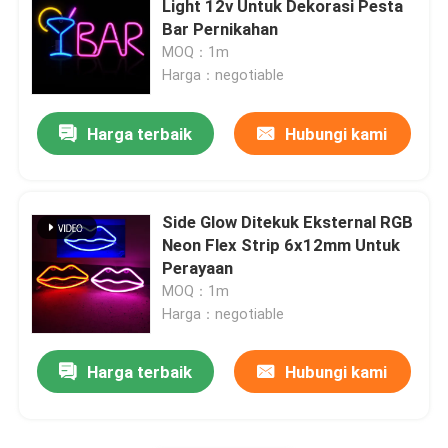
Light 12v Untuk Dekorasi Pesta
Bar Pernikahan
Lampu pencuci dinding LED
MOQ：1m
Harga：negotiable
Di bawah Pencahayaan LED Shelf
Harga terbaik
Hubungi kami
Rel Lampu Track LED
Side Glow Ditekuk Eksternal RGB
profil aluminium yang dipimpin
Neon Flex Strip 6x12mm Untuk
Perayaan
MOQ：1m
dipimpin lampu gantung linier
Harga：negotiable
Panel Akrilik LGP
Harga terbaik
Hubungi kami
Lampu Bawah Tanah LED