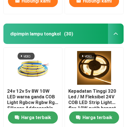
Hubungi kami
Hubungi kami
dipimpin lampu tongkol
(30)
24v 12v 5v 8W 10W
Kepadatan Tinggi 320
LED warna ganda COB
Led / M Fleksibel 24V
Light Rgbcw Rgbw Rgb
COB LED Strip Light
Silicone Addressable
flex 10W putih hangat
Harga terbaik
Harga terbaik