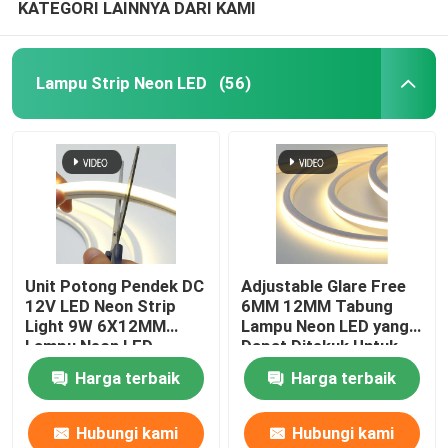
KATEGORI LAINNYA DARI KAMI
Lampu Strip Neon LED
(56)
Unit Potong Pendek DC
Adjustable Glare Free
12V LED Neon Strip
6MM 12MM Tabung
Light 9W 6X12MM
Lampu Neon LED yang
Lampu Neon LED
Dapat Ditekuk Untuk
Fleksibel Silikon Murni
Dekorasi Interior
Harga terbaik
Harga terbaik
Hubungi kami
Hubungi kami