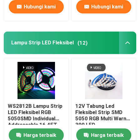
Hubungi kami
Hubungi kami
Lampu Strip LED Fleksibel
(12)
WS2812B Lampu Strip
12V Tabung Led
LED Fleksibel RGB
Fleksibel Strip SMD
5050SMD Individual
5050 RGB Multi Warna
Addressable 16.4FT
300 LED
60Pixels/M 300Pixels
Harga terbaik
Harga terbaik
PCB Hitam Penuh