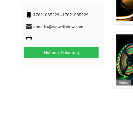
17621035229--17621035229
anne.liu@wewellshow.com
Hubungi Sekarang
Video