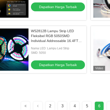
Dapatkan Harga Terbaik
WS2812B Lampu Strip LED
Fleksibel RGB 5050SMD
Individual Addressable 16.4FT
60Pixels/M 300Pixels PCB Hitam
Nama LED: Lampu Led Strip
Penuh Warna
SMD: 5050
Dapatkan Harga Terbaik
Video
2
3
4
5
6