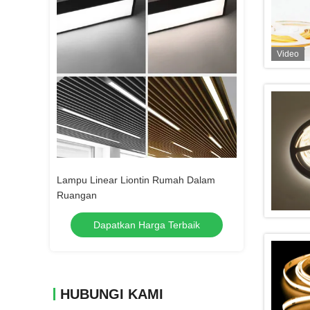
Video
l Wash
Lampu Linear Liontin Rumah Dalam
Lampu Liontin L
Ruangan
Rumah Kantor De
Perumahan
rbaik
Dapatkan Harga Terbaik
Dapatka
HUBUNGI KAMI