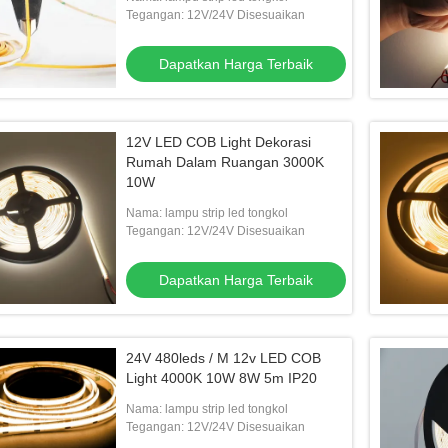
Tegangan: 12V/24V Disesuaikan
Dapatkan Harga Terbaik
12V LED COB Light Dekorasi
Rumah Dalam Ruangan 3000K
10W
Nama: lampu strip led tongkol
Tegangan: 12V/24V Disesuaikan
inier Dalam Ruangan
Lampu Gantung Linear LED 110V-240V
Mesi
Dapatkan Harga Terbaik
korasi Hotel
n Harga Terbaik
Dapatkan Harga Terbaik
24V 480leds / M 12v LED COB
Light 4000K 10W 8W 5m IP20
Nama: lampu strip led tongkol
Tegangan: 12V/24V Disesuaikan