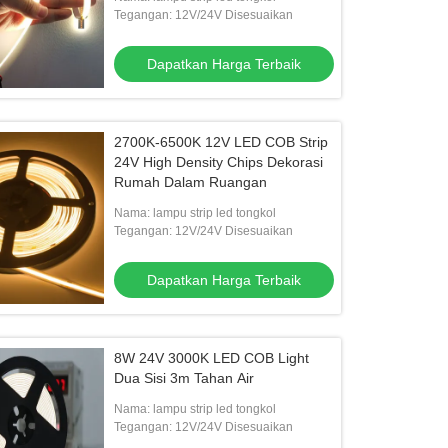
Tegangan: 12V/24V Disesuaikan
Dapatkan Harga Terbaik
2700K-6500K 12V LED COB Strip
24V High Density Chips Dekorasi
Rumah Dalam Ruangan
Nama: lampu strip led tongkol
Tegangan: 12V/24V Disesuaikan
n Cuci Dinding LED 24V
Lampu Washer Dinding LED IP65
Dapatkan Harga Terbaik
Dapatkan Harga Terbaik
Dapatkan Harga Terbaik
8W 24V 3000K LED COB Light
Dua Sisi 3m Tahan Air
Nama: lampu strip led tongkol
Tegangan: 12V/24V Disesuaikan