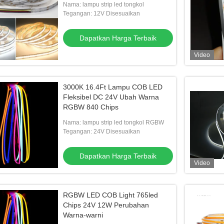
Nama: lampu strip led tongkol
Tegangan: 12V Disesuaikan
Dapatkan Harga Terbaik
Video
3000K 16.4Ft Lampu COB LED
Fleksibel DC 24V Ubah Warna
RGBW 840 Chips
Nama: lampu strip led tongkol RGBW
Tegangan: 24V Disesuaikan
Dapatkan Harga Terbaik
Video
RGBW LED COB Light 765led
Chips 24V 12W Perubahan
Warna-warni