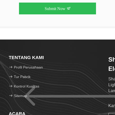
Submit Now
TENTANG KAMI
S
Profil Perusahaan
El
Tur Pabrik
Sha
Lig
Kontrol Kualitas
Lam
Sitemap
Kam
ACARA