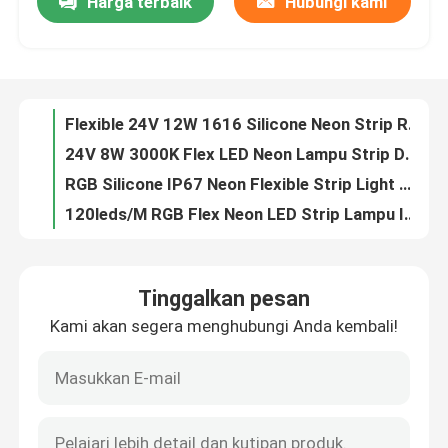
Harga terbaik
Hubungi kami
Flexible 24V 12W 1616 Silicone Neon Strip Rope Light
24V 8W 3000K Flex LED Neon Lampu Strip Dekorasi IP65 IP67
Tentang kita
RGB Silicone IP67 Neon Flexible Strip Light Waterproof Dotless
120leds/M RGB Flex Neon LED Strip Lampu IP67 Silikon 12V 24V
Wisata pabrik
Neon Rope Light Flex Tube sisi atas lampu tikungan 24V silikon fleksibel dipimpin tali neon
12V Silicone LED Neon Flex Strip Light RGB 2110/2835 SMD
Kontrol kualitas
6x12mm RGB Silikon Neon Lampu Strip Fleksibel IP65 IP67
Luar Ruangan IP67 24V Neon Silicone Strip Fleksibel 3000K 6000K
Lampu Tabung Neon Tahan Air Sisi Fleksibel Tampilan Bercahaya Merah Muda IP67
Hubungi kami
16x16mm 10W 24V 3000K Neon Lampu Strip Fleksibel 370lm/M
Tinggalkan pesan
4000K 24V LED Neon Strip Light 1616 IP65 IP67 Fleksibel
Berita
Kami akan segera menghubungi Anda kembali!
3000K LED Neon Strip Light Fleksibel 24V 14W 1616 RGB Mengubah Warna
1616 Silicone LED Strip Lampu Neon Fleksibel 24V 12W 4000K RGBW
Quote request suatu
Lampu Strip Neon Led Fleksibel yang Dapat Ditekuk 6500K Running Water RGBW
Lampu Neon 24V LED Light Strip Indoor Deco No Spot 3000K
Lampu Strip Neon LED