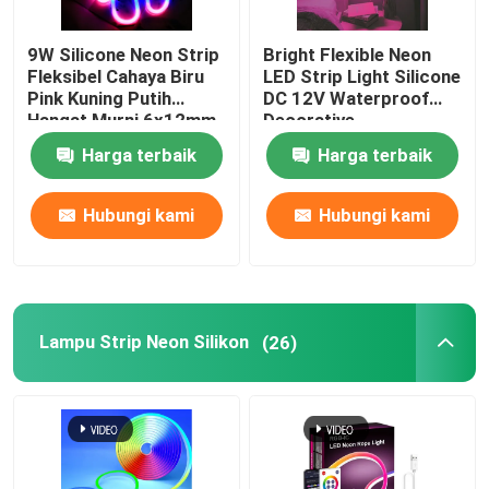
Catu Daya Modul LED
9W Silicone Neon Strip
Bright Flexible Neon
Fleksibel Cahaya Biru
LED Strip Light Silicone
Pink Kuning Putih
DC 12V Waterproof
Aksesori Sensor LED
Hangat Murni 6x12mm
Decorative
DC 12V
Harga terbaik
Harga terbaik
LED Neon Strip Light di luar ruangan
Hubungi kami
Hubungi kami
Lampu Strip Neon Silikon
(26)