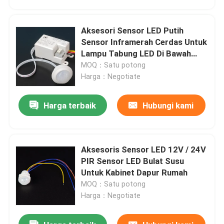
Aksesori Sensor LED Putih
Sensor Inframerah Cerdas Untuk
Lampu Tabung LED Di Bawah
Kabinet
MOQ：Satu potong
Harga：Negotiate
Harga terbaik
Hubungi kami
Aksesoris Sensor LED 12V / 24V
Rumah
PIR Sensor LED Bulat Susu
Untuk Kabinet Dapur Rumah
MOQ：Satu potong
Produk
Harga：Negotiate
Video