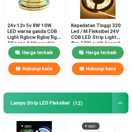
24v 12v 5v 8W 10W
Kepadatan Tinggi 320
LED warna ganda COB
Led / M Fleksibel 24V
Light Rgbcw Rgbw Rgb
COB LED Strip Light
Silicone Addressable
flex 10W putih hangat
Harga terbaik
Harga terbaik
Hubungi kami
Hubungi kami
Lampu Strip LED Fleksibel
(12)