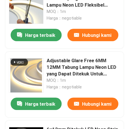
Lampu Neon LED Fleksibel
Silikon Murni
MOQ：1m
Harga：negotiable
Harga terbaik
Hubungi kami
Adjustable Glare Free 6MM
12MM Tabung Lampu Neon LED
yang Dapat Ditekuk Untuk
Dekorasi Interior
MOQ：1m
Harga：negotiable
Harga terbaik
Hubungi kami