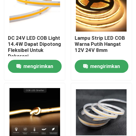
Tentang kita
Wisata pabrik
DC 24V LED COB Light
Lampu Strip LED COB
14.4W Dapat Dipotong
Warna Putih Hangat
Fleksibel Untuk
12V 24V 8mm
Kontrol kualitas
Dekorasi
mengirimkan
mengirimkan
Hubungi kami
permintaan
permintaan
Berita
Quote request suatu
Lampu Strip Neon LED