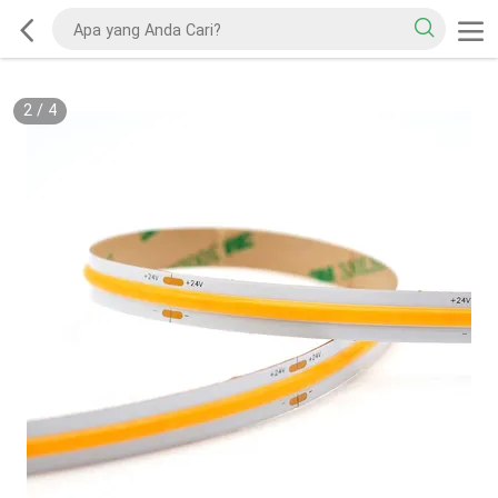
2
/
4