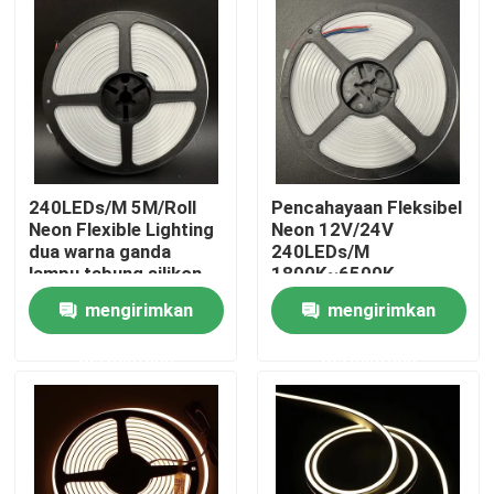
Tentang kita
Wisata pabrik
Kontrol kualitas
240LEDs/M 5M/Roll
Pencahayaan Fleksibel
Neon Flexible Lighting
Neon 12V/24V
dua warna ganda
240LEDs/M
Hubungi kami
lampu tabung silikon
1800K~6500K
dimm
Temperatur Warna
mengirimkan
mengirimkan
Berita
permintaan
permintaan
Quote request suatu
Lampu Strip Neon LED