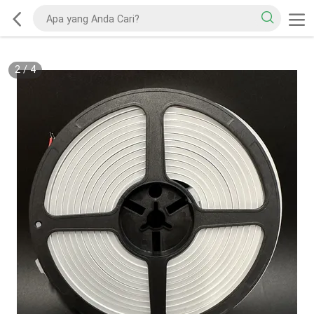
2
/
4