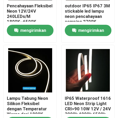
Pencahayaan Fleksibel
outdoor IP65 IP67 3M
Neon 12V/24V
stickable led lampu
Tentang kita
240LEDs/M
neon pencahayaan
1800K~6500K
samping 2700K -
Temperatur Warna
6500k disesuaikan
mengirimkan
mengirimkan
Wisata pabrik
permintaan
permintaan
Kontrol kualitas
Hubungi kami
Berita
Lampu Tabung Neon
IP65 Waterproof 1616
Quote request suatu
Silikon Fleksibel
LED Neon Strip Light
dengan Temperatur
CRI>90 10W 12V / 24V
Warna dari 1800K
3000k 4000k 6500k
Lampu Strip Neon LED