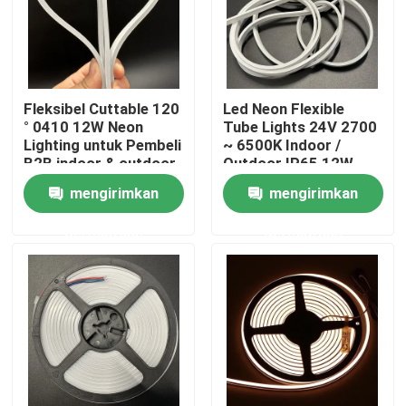
Fleksibel Cuttable 120
Led Neon Flexible
° 0410 12W Neon
Tube Lights 24V 2700
Lighting untuk Pembeli
~ 6500K Indoor /
B2B indoor & outdoor
Outdoor IP65 12W
lampu tabung silikon
mengirimkan
mengirimkan
permintaan
permintaan
Rumah
Produk
Video