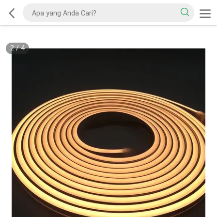
2
/
4