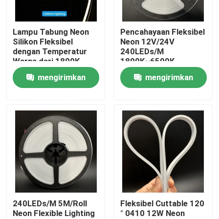
Tentang kita
Lampu Tabung Neon
Pencahayaan Fleksibel
Silikon Fleksibel
Neon 12V/24V
dengan Temperatur
240LEDs/M
Wisata pabrik
Warna dari 1800K
1800K~6500K
hingga 6500K
Temperatur Warna
mengirimkan
mengirimkan
Kontrol kualitas
permintaan
permintaan
Hubungi kami
Berita
Quote request suatu
240LEDs/M 5M/Roll
Fleksibel Cuttable 120
Neon Flexible Lighting
° 0410 12W Neon
Lampu Strip Neon LED