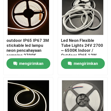
outdoor IP65 IP67 3M
Led Neon Flexible
stickable led lampu
Tube Lights 24V 2700
neon pencahayaan
~ 6500K Indoor /
samping 2700K -
Outdoor IP65 12W
6500k disesuaikan
lampu tabung silikon
mengirimkan
mengirimkan
permintaan
permintaan
Rumah
Produk
Video