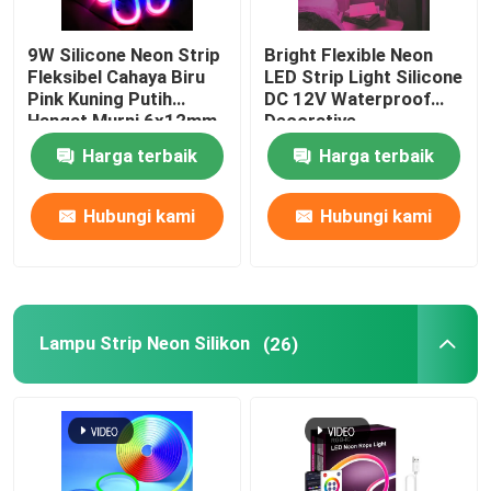
Catu Daya Modul LED
9W Silicone Neon Strip
Bright Flexible Neon
Fleksibel Cahaya Biru
LED Strip Light Silicone
Pink Kuning Putih
DC 12V Waterproof
Aksesori Sensor LED
Hangat Murni 6x12mm
Decorative
DC 12V
Harga terbaik
Harga terbaik
LED Neon Strip Light di luar ruangan
Hubungi kami
Hubungi kami
Lampu Strip Neon Silikon
(26)