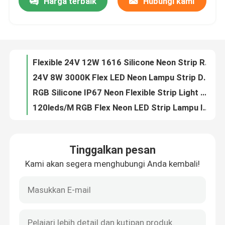
Harga terbaik
Hubungi kami
Flexible 24V 12W 1616 Silicone Neon Strip Rope Light
24V 8W 3000K Flex LED Neon Lampu Strip Dekorasi IP65 IP67
Tentang kita
RGB Silicone IP67 Neon Flexible Strip Light Waterproof Dotless
120leds/M RGB Flex Neon LED Strip Lampu IP67 Silikon 12V 24V
Wisata pabrik
Neon Rope Light Flex Tube sisi atas lampu tikungan 24V silikon fleksibel dipimpin tali neon
12V Silicone LED Neon Flex Strip Light RGB 2110/2835 SMD
Kontrol kualitas
6x12mm RGB Silikon Neon Lampu Strip Fleksibel IP65 IP67
Luar Ruangan IP67 24V Neon Silicone Strip Fleksibel 3000K 6000K
Lampu Tabung Neon Tahan Air Sisi Fleksibel Tampilan Bercahaya Merah Muda IP67
Hubungi kami
16x16mm 10W 24V 3000K Neon Lampu Strip Fleksibel 370lm/M
Tinggalkan pesan
4000K 24V LED Neon Strip Light 1616 IP65 IP67 Fleksibel
Berita
Kami akan segera menghubungi Anda kembali!
3000K LED Neon Strip Light Fleksibel 24V 14W 1616 RGB Mengubah Warna
1616 Silicone LED Strip Lampu Neon Fleksibel 24V 12W 4000K RGBW
Quote request suatu
Lampu Strip Neon Led Fleksibel yang Dapat Ditekuk 6500K Running Water RGBW
Lampu Neon 24V LED Light Strip Indoor Deco No Spot 3000K
Lampu Strip Neon LED