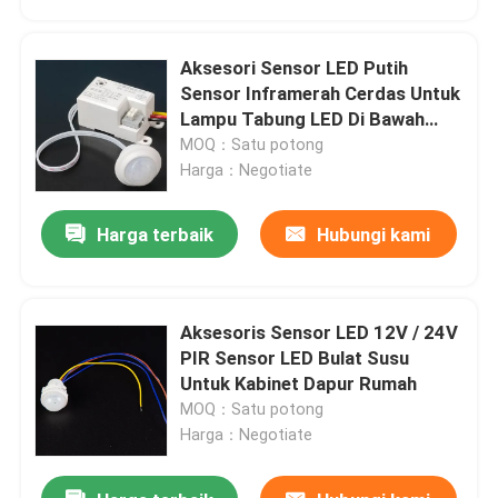
Aksesori Sensor LED Putih
Sensor Inframerah Cerdas Untuk
Lampu Tabung LED Di Bawah
Kabinet
MOQ：Satu potong
Harga：Negotiate
Harga terbaik
Hubungi kami
Aksesoris Sensor LED 12V / 24V
Rumah
PIR Sensor LED Bulat Susu
Untuk Kabinet Dapur Rumah
MOQ：Satu potong
Produk
Harga：Negotiate
Video