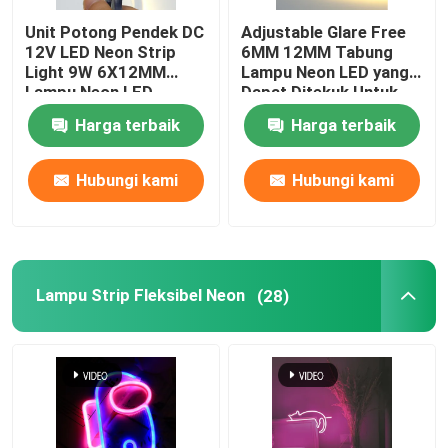
Unit Potong Pendek DC
Adjustable Glare Free
Lampu pencuci dinding LED
12V LED Neon Strip
6MM 12MM Tabung
Light 9W 6X12MM
Lampu Neon LED yang
Lampu Neon LED
Dapat Ditekuk Untuk
Di bawah Pencahayaan LED Shelf
Fleksibel Silikon Murni
Dekorasi Interior
Harga terbaik
Harga terbaik
Rel Lampu Track LED
Hubungi kami
Hubungi kami
profil aluminium yang dipimpin
Lampu Strip Fleksibel Neon
(28)
dipimpin lampu gantung linier
Panel Akrilik LGP
Lampu Bawah Tanah LED