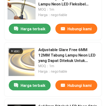
Lampu Neon LED Fleksibel
Silikon Murni
MOQ：1m
Harga：negotiable
Harga terbaik
Hubungi kami
Adjustable Glare Free 6MM
12MM Tabung Lampu Neon LED
yang Dapat Ditekuk Untuk
Dekorasi Interior
MOQ：1m
Harga：negotiable
Harga terbaik
Hubungi kami