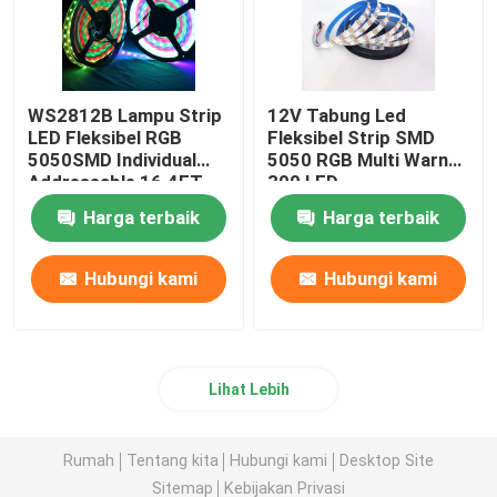
WS2812B Lampu Strip
12V Tabung Led
LED Fleksibel RGB
Fleksibel Strip SMD
5050SMD Individual
5050 RGB Multi Warna
Addressable 16.4FT
300 LED
60Pixels/M 300Pixels
Harga terbaik
Harga terbaik
PCB Hitam Penuh
Warna
Hubungi kami
Hubungi kami
Lihat Lebih
Rumah
Tentang kita
Hubungi kami
Desktop Site
Sitemap
Kebijakan Privasi