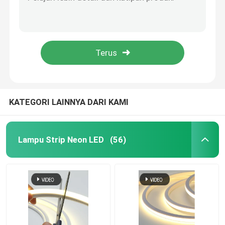
Diterangi Silicone Neon LED Flex Light 12V 24V RGB
DC 24V 12V Neon Strip Lampu Fleksibel IP68 Neon Strip Lampu Fleksibel
Lampu Strip Fleksibel Neon
RGB 2835 Lampu Strip Fleksibel Neon Eksternal 120LEDs/M Tahan Air
Silicone Neon Flexible Strip Light RGBW Untuk Wedding Bar Party
Lampu Strip Neon Silikon
Party Neon Flexible Strip Light Custom Romantic Love Wedding
dipimpin lampu tongkol
KATEGORI LAINNYA DARI KAMI
Lampu Strip LED Fleksibel
Lampu Strip Neon LED
(56)
Cahaya Linear Langit
Di Bawah Lampu Strip LED Kabinet
Lampu Perhiasan LED