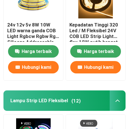
24v 12v 5v 8W 10W
Kepadatan Tinggi 320
LED warna ganda COB
Led / M Fleksibel 24V
Light Rgbcw Rgbw Rgb
COB LED Strip Light
Silicone Addressable
flex 10W putih hangat
Harga terbaik
Harga terbaik
Hubungi kami
Hubungi kami
Lampu Strip LED Fleksibel
(12)