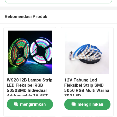
Rekomendasi Produk
WS2812B Lampu Strip
12V Tabung Led
Rumah
LED Fleksibel RGB
Fleksibel Strip SMD
5050SMD Individual
5050 RGB Multi Warna
Addressable 16.4FT
300 LED
Produk
60Pixels/M 300Pixels
mengirimkan
mengirimkan
PCB Hitam Penuh
Warna
permintaan
permintaan
Video