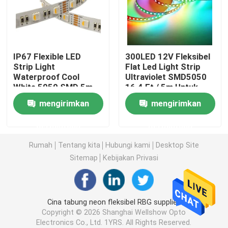
Lampu Strip Fleksibel Neon
IP67 Flexible LED
300LED 12V Fleksibel
Lampu Strip Neon Silikon
Strip Light
Flat Led Light Strip
Waterproof Cool
Ultraviolet SMD5050
White 5050 SMD 5m
16.4 Ft / 5m Untuk
dipimpin lampu tongkol
12V 300 LED Terang
Lukisan Tubuh Pesta
mengirimkan
mengirimkan
Untuk Natal
Dalam Ruangan
Lampu Strip LED Fleksibel
permintaan
permintaan
Rumah
Tentang kita
Hubungi kami
Desktop Site
Cahaya Linear Langit
Sitemap
Kebijakan Privasi
Di Bawah Lampu Strip LED Kabinet
Cina tabung neon fleksibel RBG supplier.
Copyright © 2026 Shanghai Wellshow Opto
Lampu Perhiasan LED
Electronics Co., Ltd. 1YRS. All Rights Reserved.