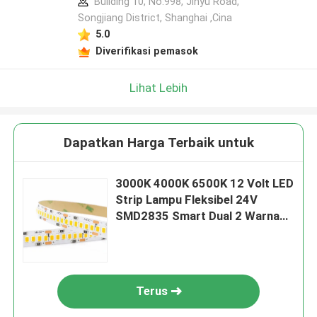
Building 10, No.998, Jinyu Road,
Songjiang District, Shanghai ,Cina
5.0
Diverifikasi pemasok
Lihat Lebih
Dapatkan Harga Terbaik untuk
3000K 4000K 6500K 12 Volt LED
Strip Lampu Fleksibel 24V
SMD2835 Smart Dual 2 Warna
Air Berjalan
Terus