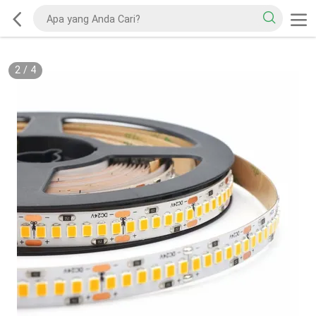
2
/
4