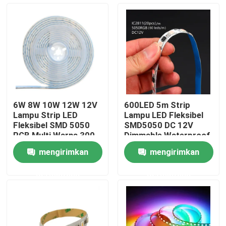
Tentang kita
Wisata pabrik
Kontrol kualitas
6W 8W 10W 12W 12V
600LED 5m Strip
Lampu Strip LED
Lampu LED Fleksibel
Hubungi kami
Fleksibel SMD 5050
SMD5050 DC 12V
RGB Multi Warna 300
Dimmable Waterproof
LED
Outdoor
mengirimkan
mengirimkan
Berita
permintaan
permintaan
Quote request suatu
Lampu Strip Neon LED