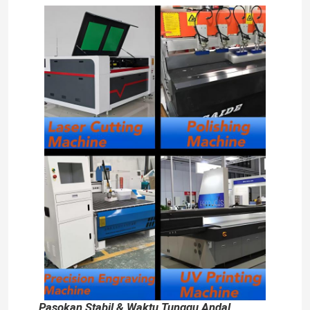
Tentang kita
Wisata pabrik
Kontrol kualitas
Hubungi kami
Berita
Quote request suatu
Lampu Strip Neon LED
Pasokan Stabil & Waktu Tunggu Andal