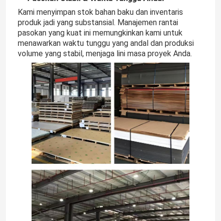
Kami menyimpan stok bahan baku dan inventaris
produk jadi yang substansial. Manajemen rantai
Lampu Strip Fleksibel Neon
pasokan yang kuat ini memungkinkan kami untuk
menawarkan waktu tunggu yang andal dan produksi
volume yang stabil, menjaga lini masa proyek Anda.
Lampu Strip Neon Silikon
dipimpin lampu tongkol
Lampu Strip LED Fleksibel
Cahaya Linear Langit
Di Bawah Lampu Strip LED Kabinet
Lampu Perhiasan LED