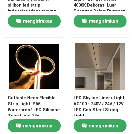
silikon led strip
4000K Dekorasi Luar
indoor/outdoor tabung
Ruangan Dalam Ruangan
Catu Daya Modul LED
silikon
mengirimkan
mengirimkan
Aksesori Sensor LED
permintaan
permintaan
LED Neon Strip Light di luar ruangan
Cuttable Neon Flexible
LED Skyline Linear Light
Strip Light IP65
AC100 - 240V / 24V / 12V
Waterproof LED Silicone
LED Cob Steel String
Tube Light 24v
Light
mengirimkan
mengirimkan