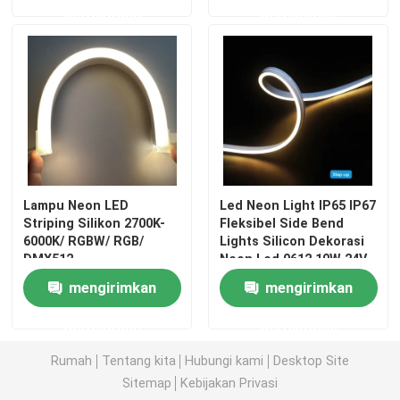
permintaan
permintaan
Lampu Neon LED
Led Neon Light IP65 IP67
Striping Silikon 2700K-
Fleksibel Side Bend
6000K/ RGBW/ RGB/
Lights Silicon Dekorasi
DMX512
Neon Led 0612 10W 24V
Tidak Ada Spot Lighting
mengirimkan
mengirimkan
SMD2835
permintaan
permintaan
Rumah
Tentang kita
Hubungi kami
Desktop Site
Sitemap
Kebijakan Privasi