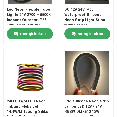
Led Neon Flexible Tube
DC 12V 24V IP65
Lights 24V 2700 ~ 6500K
Waterproof Silicone
Indoor / Outdoor IP65
Neon Strip Light Suhu
12W lampu tabung
warna ganda
silikon
mengirimkan
mengirimkan
permintaan
permintaan
240LEDs/M LED Neon
IP65 Silicone Neon Strip
Tabung Fleksibel
Lampu LED 12V / 24V
14.4W/M Tabung Silikon
RGBW DMX512 12W
Untuk Dekorasi
Lampu Linear Fleksibel