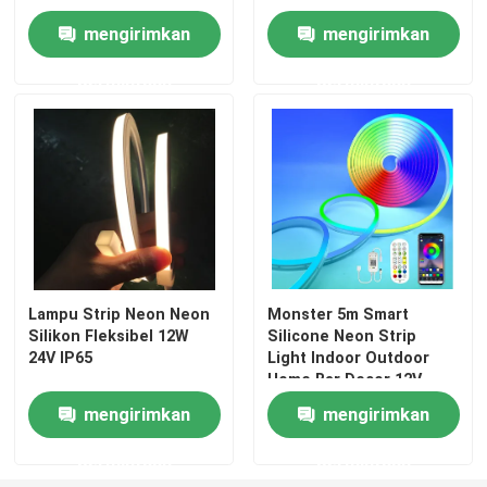
mengirimkan
mengirimkan
permintaan
permintaan
Lampu Strip Neon Neon
Monster 5m Smart
Silikon Fleksibel 12W
Silicone Neon Strip
24V IP65
Light Indoor Outdoor
Home Bar Decor 12V
mengirimkan
mengirimkan
permintaan
permintaan