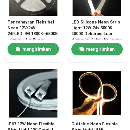
Pencahayaan Fleksibel
LED Silicone Neon Strip
Neon 12V/24V
Light 12W 24v 3000K
240LEDs/M 1800K~6500K
4000K Dekorasi Luar
Temperatur Warna
Ruangan Dalam Ruangan
mengirimkan
mengirimkan
permintaan
permintaan
IP67 12W Neon Flexible
Cuttable Neon Flexible
Strip Light 120 Derajat
Strip Light IP65