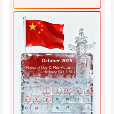
Lampu pencuci dinding LED
Di bawah Pencahayaan LED Shelf
Rel Lampu Track LED
profil aluminium yang dipimpin
dipimpin lampu gantung linier
Panel Akrilik LGP
Lampu Bawah Tanah LED