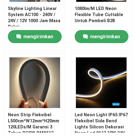
Skyline Lighting Linear
1080lm/M LED Neon
System AC100 - 240V /
Flexible Tube Cuttable
24V / 12V 1000 Jam Masa
Untuk Pembeli B2B
Pakai
mengirimkan
mengirimkan
permintaan
permintaan
Neon Strip Fleksibel
Led Neon Light IP65 IP67
L500cm*W12mm*H20mm
Fleksibel Side Bend
120LEDs/M Garansi 3
Lights Silicon Dekorasi
Tahun RGBW DMX512
Neon Led 0612 10W 24V