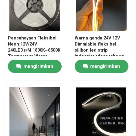
Pencahayaan Fleksibel
Warna ganda 24V 12V
Neon 12V/24V
Dimmiable fleksibel
240LEDs/M 1800K~6500K
silikon led strip
Temperatur Warna
indoor/outdoor tabung
silikon
mengirimkan
mengirimkan
permintaan
permintaan