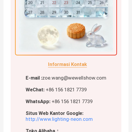
Catu Daya Modul LED
Aksesori Sensor LED
LED Neon Strip Light di luar ruangan
Informasi Kontak
E-mail :
zoe.wang@wewellshow.com
WeChat:
+86 156 1821 7739
WhatsApp:
+86 156 1821 7739
Situs Web Kantor Google:
http://www.lighting-neon.com
Toko Alibaba：