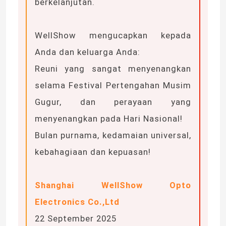
berkelanjutan.
Lampu Strip Fleksibel Neon
WellShow mengucapkan kepada
Anda dan keluarga Anda:
Lampu Strip Neon Silikon
Reuni yang sangat menyenangkan
selama Festival Pertengahan Musim
dipimpin lampu tongkol
Gugur, dan perayaan yang
menyenangkan pada Hari Nasional!
Lampu Strip LED Fleksibel
Bulan purnama, kedamaian universal,
kebahagiaan dan kepuasan!
Cahaya Linear Langit
Shanghai WellShow Opto
Di Bawah Lampu Strip LED Kabinet
Electronics Co.,Ltd
Lampu Perhiasan LED
22 September 2025