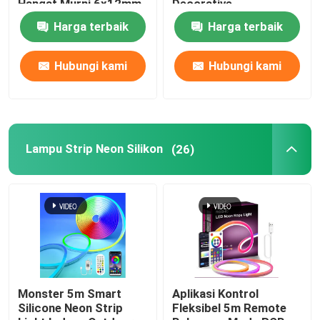
Hangat Murni 6x12mm
Decorative
DC 12V
Harga terbaik
Harga terbaik
Lampu Strip Fleksibel Neon
Hubungi kami
Hubungi kami
Lampu Strip Neon Silikon
dipimpin lampu tongkol
Lampu Strip Neon Silikon
(26)
Lampu Strip LED Fleksibel
Cahaya Linear Langit
Di Bawah Lampu Strip LED Kabinet
Monster 5m Smart
Aplikasi Kontrol
Silicone Neon Strip
Fleksibel 5m Remote
Lampu Perhiasan LED