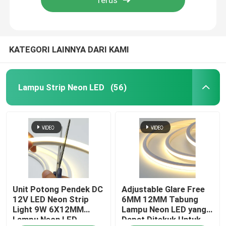
KATEGORI LAINNYA DARI KAMI
Lampu Strip Neon LED
(56)
Rumah
Unit Potong Pendek DC
Adjustable Glare Free
Produk
12V LED Neon Strip
6MM 12MM Tabung
Light 9W 6X12MM
Lampu Neon LED yang
Lampu Neon LED
Dapat Ditekuk Untuk
Video