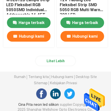
LED Fleksibel RGB
Fleksibel Strip SMD
5050SMD Individual
5050 RGB Multi Warna
Addressable 16.4FT
300 LED
60Pixels/M 300Pixels
Harga terbaik
Harga terbaik
PCB Hitam Penuh
Warna
Hubungi kami
Hubungi kami
Lihat Lebih
Rumah
Tentang kita
Hubungi kami
Desktop Site
Sitemap
Kebijakan Privasi
Cina Pita neon led silikon
supplier.Copyright ©
2025 Shanghai Wellshow Opto Electronics Co.,