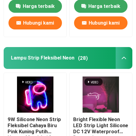
Fleksibel Silikon Murni
Dekorasi Interior
Harga terbaik
Harga terbaik
Tentang kita
Hubungi kami
Hubungi kami
Wisata pabrik
Kontrol kualitas
Lampu Strip Fleksibel Neon
(28)
Hubungi kami
Berita
Quote request suatu
9W Silicone Neon Strip
Bright Flexible Neon
Fleksibel Cahaya Biru
LED Strip Light Silicone
Pink Kuning Putih
DC 12V Waterproof
Lampu Strip Neon LED